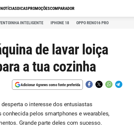
S
NOTÍCIAS
DICAS
PROMOÇÕES
COMPARADOR
VENTOINHA INTELIGENTE
IPHONE 18
OPPO RENO16 PRO
quina de lavar loiça
 para a tua cozinha
Adicionar 4gnews como fonte preferida
desperta o interesse dos entusiastas
is conhecida pelos smartphones e wearables,
entos. Grande parte deles com sucesso.