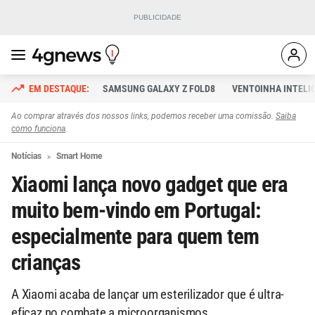
SAMSUNG GALAXY Z FOLD8
VENTOINHA INTELI
Ao comprar através dos nossos links, podemos receber uma comissão.
Saiba
como funciona
.
Notícias
Smart Home
Xiaomi lança novo gadget que era
muito bem-vindo em Portugal:
especialmente para quem tem
crianças
A Xiaomi acaba de lançar um esterilizador que é ultra-
eficaz no combate a microorganismos.