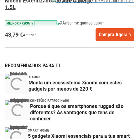
Mocoli Esterilizador de Aire Caliente
1.5L
Avisar-me quando baixar
MELHOR PREÇO
43,79 €
Compra Agora
Amazon
RECOMENDADOS PARA TI
XIAOMI
Monta um ecossistema Xiaomi com estes
gadgets por menos de 220 €
CONTEÚDO PATROCINADO
Porque é que os smartphones rugged são
diferentes? As vantagens que tens de
conhecer
SMART HOME
5 gadgets Xiaomi essenciais para a tua smart