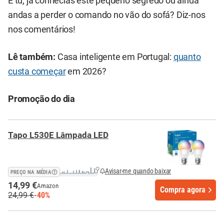
E tu, já conhecias este pequeno segredo ou ainda
andas a perder o comando no vão do sofá? Diz-nos
nos comentários!
Lê também:
Casa inteligente em Portugal:
quanto
custa começar
em 2026?
Promoção do dia
Tapo L530E Lâmpada LED
Avisar-me quando baixar
PREÇO NA MÉDIA
14,99 €
Amazon
Compra agora
24,99 €
-40%