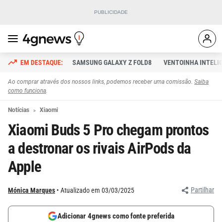
SAMSUNG GALAXY Z FOLD8
VENTOINHA INTELI
Ao comprar através dos nossos links, podemos receber uma comissão.
Saiba
como funciona
.
Notícias
Xiaomi
Xiaomi Buds 5 Pro chegam prontos
a destronar os rivais AirPods da
Apple
Partilhar
Mónica Marques
Atualizado em 03/03/2025
Adicionar 4gnews como fonte preferida