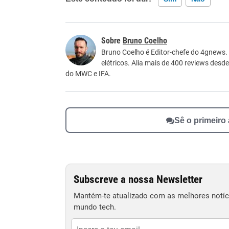
Este conteúdo contém informação incorreta
Bruno Coelho
Este conteúdo não tem a informação que procu
Bruno Coelho é Editor-chefe do 4gnews.
elétricos. Alia mais de 400 reviews desd
Outro
do MWC e IFA.
Sê o primeiro
Subscreve a nossa Newsletter
Mantém-te atualizado com as melhores notíci
mundo tech.