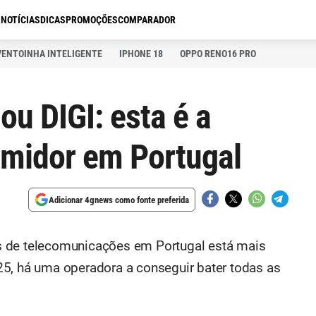
S
NOTÍCIAS
DICAS
PROMOÇÕES
COMPARADOR
VENTOINHA INTELIGENTE
IPHONE 18
OPPO RENO16 PRO
u DIGI: esta é a
umidor em Portugal
Adicionar 4gnews como fonte preferida
s de telecomunicações em Portugal está mais
5, há uma operadora a conseguir bater todas as