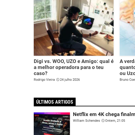
Digi vs. WOO, UZO e Amigo: qual é
A verd
a melhor operadora para o teu
quanto
caso?
ou Uz
Rodrigo Vieira
24 julho 2026
Bruno Coe
ÚLTIMOS ARTIGOS
Netflix em 4K chega fina
William Schendes
Ontem, 21:05