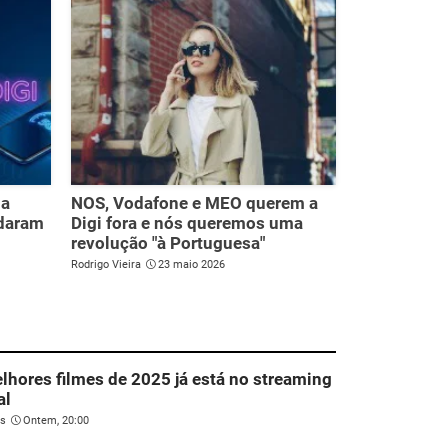
 a
NOS, Vodafone e MEO querem a
udaram
Digi fora e nós queremos uma
revolução "à Portuguesa"
Rodrigo Vieira
23 maio 2026
hores filmes de 2025 já está no streaming
al
es
Ontem, 20:00