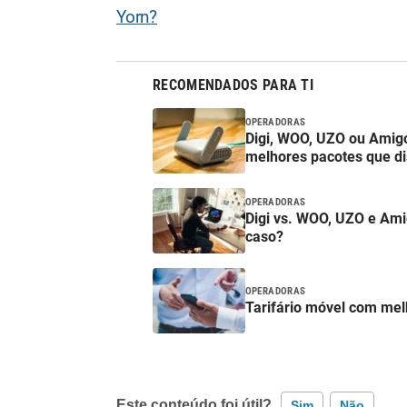
Yorn?
RECOMENDADOS PARA TI
OPERADORAS
Digi, WOO, UZO ou Amigo
melhores pacotes que d
OPERADORAS
Digi vs. WOO, UZO e Ami
caso?
OPERADORAS
Tarifário móvel com me
Este conteúdo foi útil?
Sim
Não