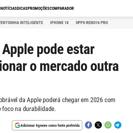
S
NOTÍCIAS
DICAS
PROMOÇÕES
COMPARADOR
VENTOINHA INTELIGENTE
IPHONE 18
OPPO RENO16 PRO
 Apple pode estar
cionar o mercado outra
 dobrável da Apple poderá chegar em 2026 com
e foco na durabilidade.
Adicionar 4gnews como fonte preferida