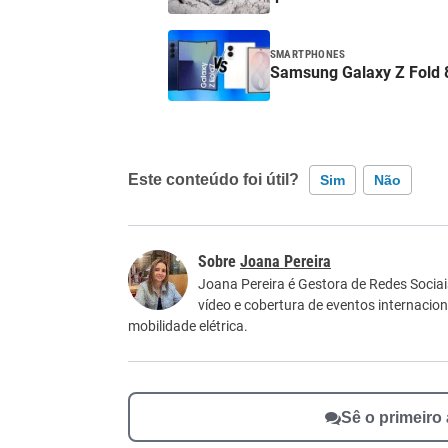
SMARTPHONES
Samsung Galaxy Z Fold 8
Este conteúdo foi útil?
Sim
Não
Este conteúdo contém informação incorreta
Joana Pereira
Este conteúdo não tem a informação que procu
Joana Pereira é Gestora de Redes Socia
vídeo e cobertura de eventos internacio
Outro
mobilidade elétrica.
Sê o primeiro