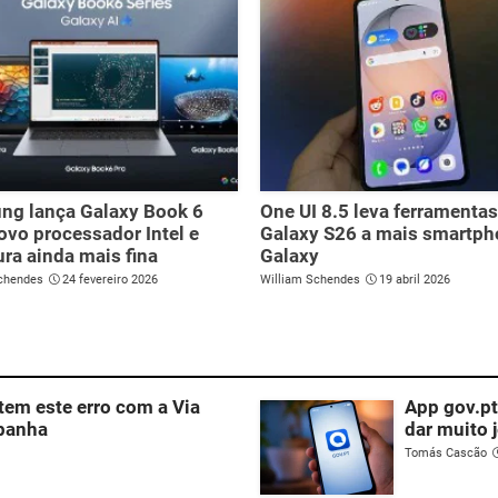
ng lança Galaxy Book 6
One UI 8.5 leva ferramenta
vo processador Intel e
Galaxy S26 a mais smartp
ura ainda mais fina
Galaxy
chendes
24 fevereiro 2026
William Schendes
19 abril 2026
em este erro com a Via
App gov.pt
spanha
dar muito 
Tomás Cascão