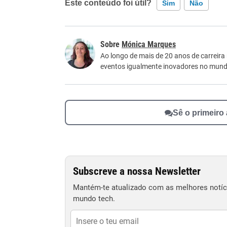
Este conteúdo foi útil?
Sim
Não
Este conteúdo contém informação incorreta
Mónica Marques
Este conteúdo não tem a informação que procu
Ao longo de mais de 20 anos de carreira
eventos igualmente inovadores no mundo
Outro
Sê o primeiro
Subscreve a nossa Newsletter
Mantém-te atualizado com as melhores notíci
mundo tech.