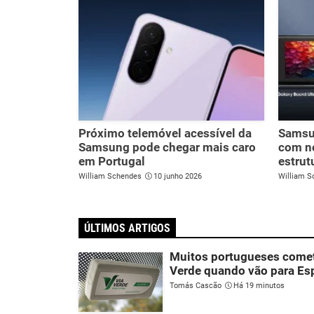
Próximo telemóvel acessível da
Samsu
Samsung pode chegar mais caro
com no
em Portugal
estrut
William Schendes
10 junho 2026
William S
ÚLTIMOS ARTIGOS
Muitos portugueses comet
Verde quando vão para E
Tomás Cascão
Há 19 minutos