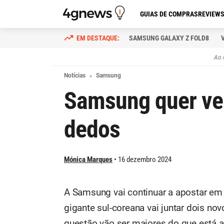
GUIAS DE COMPRAS
REVIEW
SAMSUNG GALAXY Z FOLD8
Ao 
Notícias
Samsung
Samsung quer ve
dedos
Mónica Marques
16 dezembro 2024
A Samsung vai continuar a apostar em f
gigante sul-coreana vai juntar dois n
questão vão ser maiores do que está 