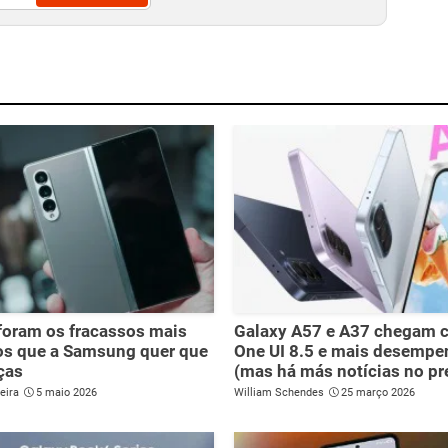
foram os fracassos mais
Galaxy A57 e A37 chegam 
os que a Samsung quer que
One UI 8.5 e mais desemp
ças
(mas há más notícias no pr
eira
5 maio 2026
William Schendes
25 março 2026