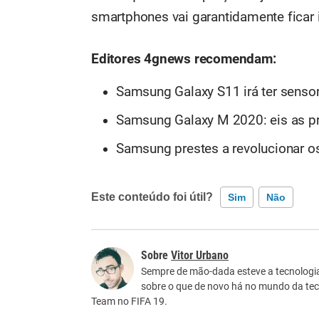
smartphones vai garantidamente ficar
Editores 4gnews recomendam:
Samsung Galaxy S11 irá ter sens
Samsung Galaxy M 2020: eis as p
Samsung prestes a revolucionar o
Este conteúdo foi útil?
Sim
Não
Este conteúdo contém informação incorreta
Vitor Urbano
Este conteúdo não tem a informação que procu
Sempre de mão-dada esteve a tecnologia,
sobre o que de novo há no mundo da tecn
Outro
Team no FIFA 19.