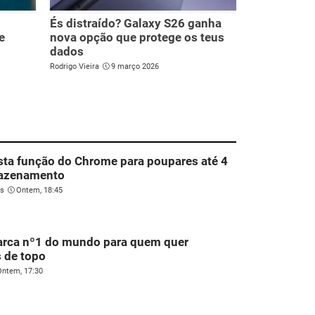
És distraído? Galaxy S26 ganha
e
nova opção que protege os teus
dados
Rodrigo Vieira
9 março 2026
sta função do Chrome para poupares até 4
azenamento
es
Ontem, 18:45
arca nº1 do mundo para quem quer
 de topo
Ontem, 17:30