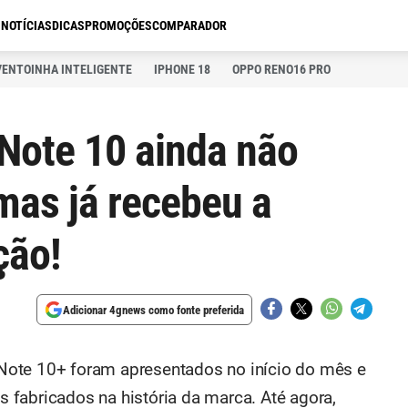
S
NOTÍCIAS
DICAS
PROMOÇÕES
COMPARADOR
VENTOINHA INTELIGENTE
IPHONE 18
OPPO RENO16 PRO
Note 10 ainda não
mas já recebeu a
ção!
Adicionar 4gnews como fonte preferida
Note 10+ foram apresentados no início do mês e
fabricados na história da marca. Até agora,