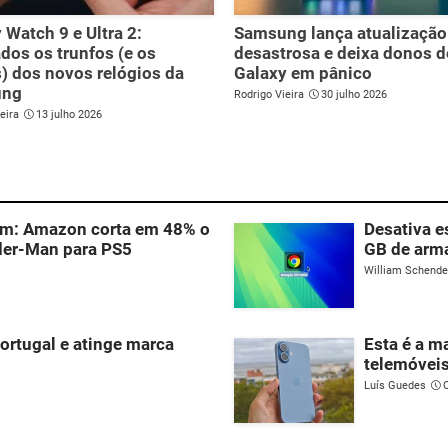
 Watch 9 e Ultra 2:
Samsung lança atualização
dos os trunfos (e os
desastrosa e deixa donos d
) dos novos relógios da
Galaxy em pânico
ung
Rodrigo Vieira
30 julho 2026
eira
13 julho 2026
 um: Amazon corta em 48% o
Desativa e
ider-Man para PS5
GB de arm
William Schend
ortugal e atinge marca
Esta é a m
telemóveis
Luís Guedes