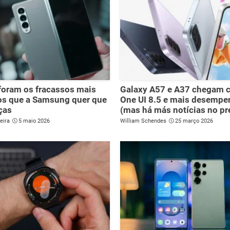
foram os fracassos mais
Galaxy A57 e A37 chegam 
os que a Samsung quer que
One UI 8.5 e mais desemp
ças
(mas há más notícias no pr
eira
5 maio 2026
William Schendes
25 março 2026