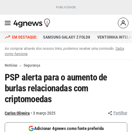
SAMSUNG GALAXY Z FOLD8
VENTOINHA INTELI
Ao comprar através dos nossos links, podemos receber uma comissão.
Saiba
como funciona
.
Notícias
Segurança
PSP alerta para o aumento de
burlas relacionadas com
criptomoedas
Partilhar
Carlos Oliveira
3 março 2025
Adicionar 4gnews como fonte preferida