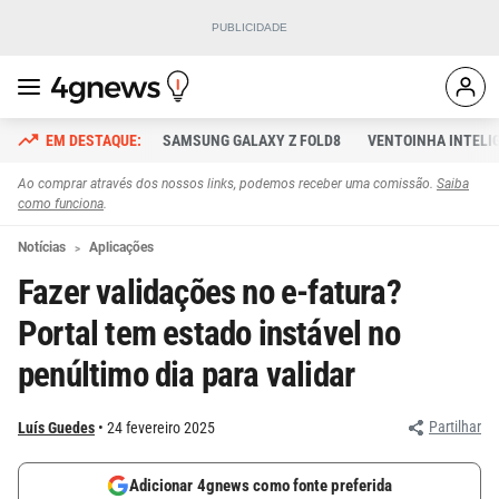
SAMSUNG GALAXY Z FOLD8
VENTOINHA INTELI
Ao comprar através dos nossos links, podemos receber uma comissão.
Saiba
como funciona
.
Notícias
Aplicações
Fazer validações no e-fatura?
Portal tem estado instável no
penúltimo dia para validar
Partilhar
Luís Guedes
24 fevereiro 2025
Adicionar 4gnews como fonte preferida