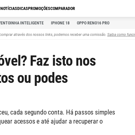
S
NOTÍCIAS
DICAS
PROMOÇÕES
COMPARADOR
VENTOINHA INTELIGENTE
IPHONE 18
OPPO RENO16 PRO
comprar através dos nossos links, podemos receber uma comissão.
Saiba como funci
vel? Faz isto nos
tos ou podes
ceu, cada segundo conta. Há passos simples
uear acessos e até ajudar a recuperar o