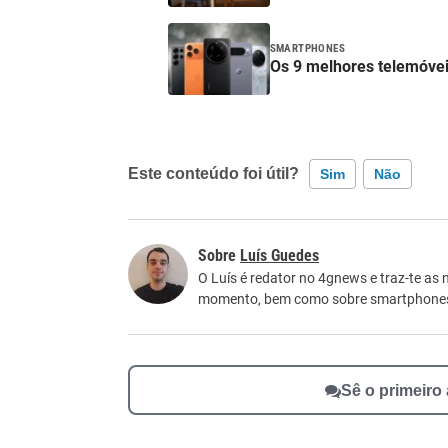
SMARTPHONES
Os 9 melhores telemóvei
Este conteúdo foi útil?
Sim
Não
Este conteúdo contém informação incorreta
Luís Guedes
Este conteúdo não tem a informação que procu
O Luís é redator no 4gnews e traz-te as 
momento, bem como sobre smartphone
Outro
Sê o primeiro