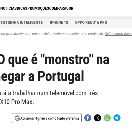
S
NOTÍCIAS
DICAS
PROMOÇÕES
COMPARADOR
VENTOINHA INTELIGENTE
IPHONE 18
OPPO RENO16 PRO
comprar através dos nossos links, podemos receber uma comissão.
Saiba como funci
 que é "monstro" na
egar a Portugal
tá a trabalhar num telemóvel com três
 X10 Pro Max.
Adicionar 4gnews como fonte preferida