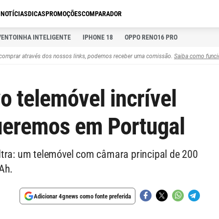
S
NOTÍCIAS
DICAS
PROMOÇÕES
COMPARADOR
VENTOINHA INTELIGENTE
IPHONE 18
OPPO RENO16 PRO
comprar através dos nossos links, podemos receber uma comissão.
Saiba como funci
o telemóvel incrível
ueremos em Portugal
ltra: um telemóvel com câmara principal de 200
Ah.
Adicionar 4gnews como fonte preferida