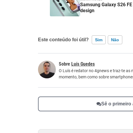
Samsung Galaxy S26 FE 
design
Este conteúdo foi útil?
Sim
Não
Este conteúdo contém informação incorreta
Luís Guedes
Este conteúdo não tem a informação que procu
O Luís é redator no 4gnews e traz-te as 
momento, bem como sobre smartphone
Outro
Sê o primeiro