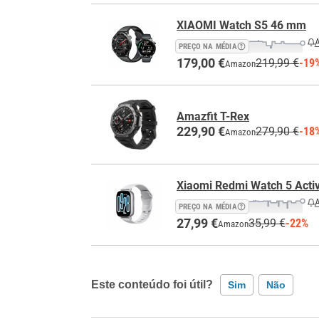
XIAOMI Watch S5 46 mm
A
PREÇO NA MÉDIA
179,00 €
219,99 €
-19
Amazon
Amazfit T-Rex
229,90 €
279,90 €
-18
Amazon
Xiaomi Redmi Watch 5 Activ
A
PREÇO NA MÉDIA
27,99 €
35,99 €
-22%
Amazon
Este conteúdo foi útil?
Sim
Não