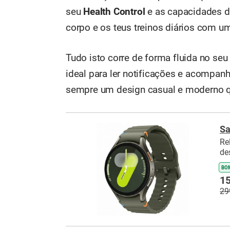
seu
Health Control
e as capacidades 
corpo e os teus treinos diários com um
Tudo isto corre de forma fluida no se
ideal para ler notificações e acompa
sempre um design casual e moderno qu
Sa
Re
de
BO
15
29