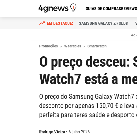
GUIAS DE COMPRAS
REVIEW
SAMSUNG GALAXY Z FOLD8
Ao 
Promoções
Wearables
Smartwatch
O preço desceu:
Watch7 está a m
O preço do Samsung Galaxy Watch7 d
desconto por apenas 150,70 € e leva 
perfeita para teres saúde e desporto 
Rodrigo Vieira
6 julho 2026