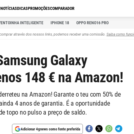
S
NOTÍCIAS
DICAS
PROMOÇÕES
COMPARADOR
VENTOINHA INTELIGENTE
IPHONE 18
OPPO RENO16 PRO
comprar através dos nossos links, podemos receber uma comissão.
Saiba como funci
 Samsung Galaxy
enos 148 € na Amazon!
erreteu na Amazon! Garante o teu com 50% de
ainda 4 anos de garantia. É a oportunidade
de topo no pulso a preço de saldo.
Adicionar 4gnews como fonte preferida