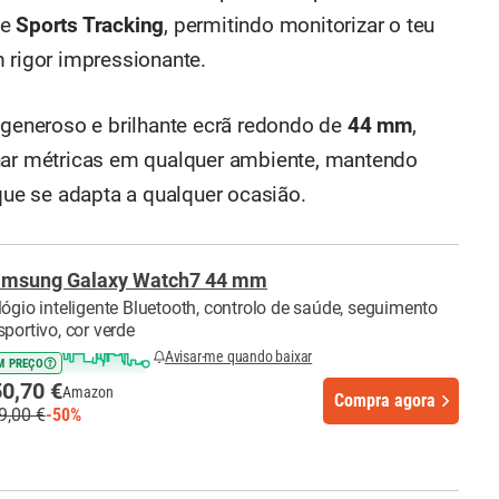
de
Sports Tracking
, permitindo monitorizar o teu
 rigor impressionante.
u generoso e brilhante ecrã redondo de
44 mm
,
nhar métricas em qualquer ambiente, mantendo
e se adapta a qualquer ocasião.
msung Galaxy Watch7 44 mm
lógio inteligente Bluetooth, controlo de saúde, seguimento
sportivo, cor verde
Avisar-me quando baixar
M PREÇO
0,70 €
Amazon
Compra agora
9,00 €
-50%