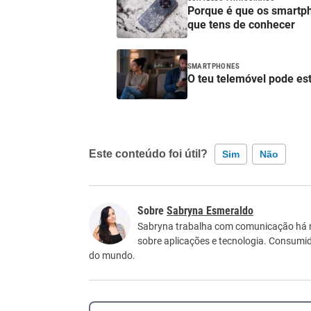
Porque é que os smartp
que tens de conhecer
SMARTPHONES
O teu telemóvel pode est
Este conteúdo foi útil?
Sim
Não
Este conteúdo contém informação incorreta
Sabryna Esmeraldo
Este conteúdo não tem a informação que procu
Sabryna trabalha com comunicação há ma
sobre aplicações e tecnologia. Consumid
Outro
do mundo.