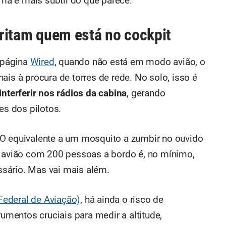
a é mais subtil do que parece.
irritam quem está no cockpit
 página
Wired
, quando não está em modo avião, o
ais à procura de torres de rede. No solo, isso é
nterferir nos rádios da cabina
, gerando
s dos pilotos.
 O equivalente a um mosquito a zumbir no ouvido
m avião com 200 pessoas a bordo é, no mínimo,
sário. Mas vai mais além.
Federal de Aviação)
, há ainda o risco de
trumentos cruciais para medir a altitude,