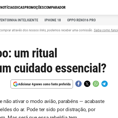
S
NOTÍCIAS
DICAS
PROMOÇÕES
COMPARADOR
VENTOINHA INTELIGENTE
IPHONE 18
OPPO RENO16 PRO
comprar através dos nossos links, podemos receber uma comissão.
Saiba como funci
o: um ritual
um cuidado essencial?
Adicionar 4gnews como fonte preferida
e não ativar o modo avião, parabéns — acabaste
eldes do ar. Pode ter sido por distração, por
em. Mas será que essa rebeldia tem