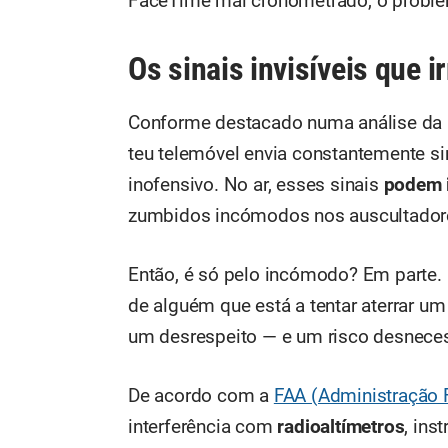
FaceTime mal cronometrado, o problem
Os sinais invisíveis que 
Conforme destacado numa análise da
teu telemóvel envia constantemente sin
inofensivo. No ar, esses sinais
podem i
zumbidos incómodos nos auscultadore
Então, é só pelo incómodo? Em parte.
de alguém que está a tentar aterrar u
um desrespeito — e um risco desneces
De acordo com a
FAA (Administração 
interferência com
radioaltímetros
, ins