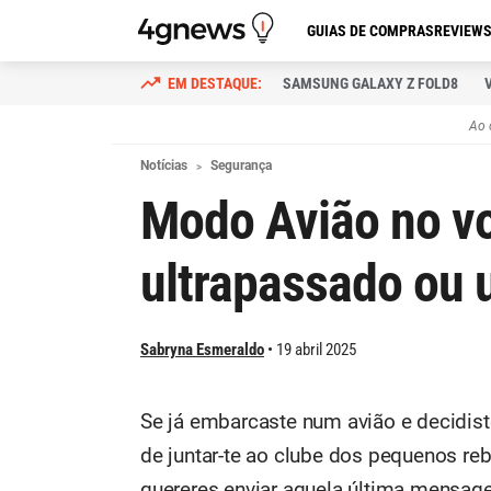
GUIAS DE COMPRAS
REVIEW
SAMSUNG GALAXY Z FOLD8
Ao 
Notícias
Segurança
Modo Avião no vo
ultrapassado ou 
Sabryna Esmeraldo
19 abril 2025
Se já embarcaste num avião e decidist
de juntar-te ao clube dos pequenos reb
quereres enviar aquela última mensag