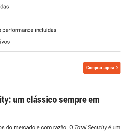
ídas
e performance incluídas
tivos
Comprar agora
rity: um clássico sempre em
itos do mercado e com razão. O
Total Security
é um