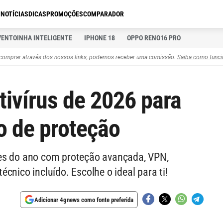
S
NOTÍCIAS
DICAS
PROMOÇÕES
COMPARADOR
VENTOINHA INTELIGENTE
IPHONE 18
OPPO RENO16 PRO
comprar através dos nossos links, podemos receber uma comissão.
Saiba como funci
tivírus de 2026 para
o de proteção
res do ano com proteção avançada, VPN,
cnico incluído. Escolhe o ideal para ti!
Adicionar 4gnews como fonte preferida