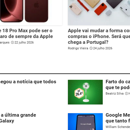
 18 Pro Max pode ser o
Apple vai mudar a forma c
aro de sempre da Apple
compras o iPhone. Será qu
chega a Portugal?
arques
22 julho 2026
Rodrigo Vieira
24 julho 2026
egou a notícia que todos
Farto do c
que te pod
Beatriz Silva
 a última grande
Google Me
 Galaxy
que tanto f
William Schend