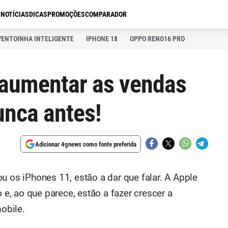
S
NOTÍCIAS
DICAS
PROMOÇÕES
COMPARADOR
VENTOINHA INTELIGENTE
IPHONE 18
OPPO RENO16 PRO
 aumentar as vendas
nca antes!
Adicionar 4gnews como fonte preferida
u os iPhones 11, estão a dar que falar. A Apple
, ao que parece, estão a fazer crescer a
obile.