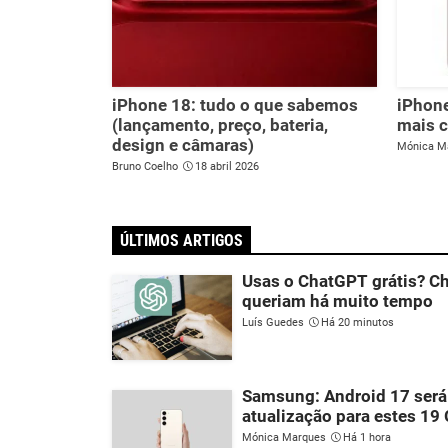
iPhone 18: tudo o que sabemos
iPhone
(lançamento, preço, bateria,
mais c
design e câmaras)
Mónica M
Bruno Coelho
18 abril 2026
ÚLTIMOS ARTIGOS
Usas o ChatGPT grátis? Ch
queriam há muito tempo
Luís Guedes
Há 20 minutos
Samsung: Android 17 será
atualização para estes 19
Mónica Marques
Há 1 hora