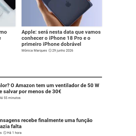
omo
Apple: será nesta data que vamos
e
conhecer o iPhone 18 Pro e o
primeiro iPhone dobrável
Mónica Marques
29 junho 2026
alor? O Amazon tem um ventilador de 50 W
e salvar por menos de 30€
Há 55 minutos
nsagens recebe finalmente uma função
azia falta
es
Há 1 hora