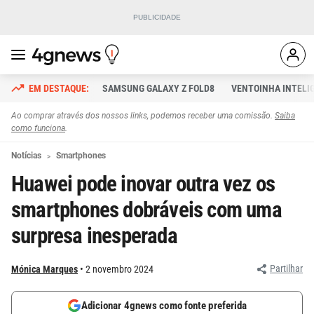
SAMSUNG GALAXY Z FOLD8
VENTOINHA INTELI
Ao comprar através dos nossos links, podemos receber uma comissão.
Saiba
como funciona
.
Notícias
Smartphones
Huawei pode inovar outra vez os
smartphones dobráveis com uma
surpresa inesperada
Partilhar
Mónica Marques
2 novembro 2024
Adicionar 4gnews como fonte preferida