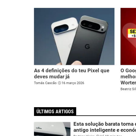
As 4 definições do teu Pixel que
O Goog
deves mudar já
melhor
Worte
Tomás Cascão
16 março 2026
Beatriz Si
ÚLTIMOS ARTIGOS
Esta solução barata torna 
antigo inteligente e econó