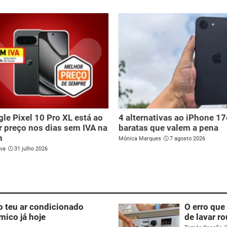
le Pixel 10 Pro XL está ao
4 alternativas ao iPhone 1
 preço nos dias sem IVA na
baratas que valem a pena
n
Mónica Marques
7 agosto 2026
lva
31 julho 2026
o teu ar condicionado
O erro que
mico já hoje
de lavar r