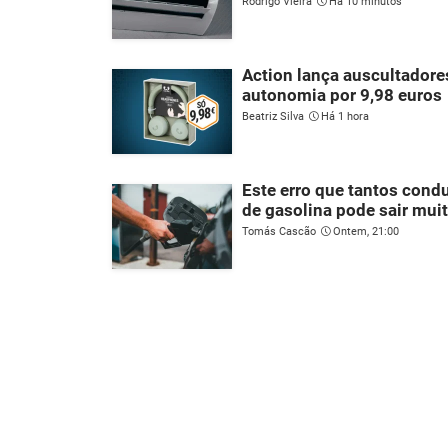
Rodrigo Vieira
Há 10 minutos
Action lança auscultadore
autonomia por 9,98 euros
Beatriz Silva
Há 1 hora
Este erro que tantos con
de gasolina pode sair mui
Tomás Cascão
Ontem, 21:00