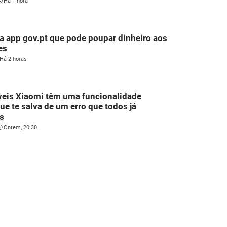
Há 1 hora
a app gov.pt que pode poupar dinheiro aos
es
Há 2 horas
veis Xiaomi têm uma funcionalidade
que te salva de um erro que todos já
s
Ontem, 20:30