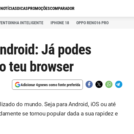
S
NOTÍCIAS
DICAS
PROMOÇÕES
COMPARADOR
VENTOINHA INTELIGENTE
IPHONE 18
OPPO RENO16 PRO
ndroid: Já podes
o teu browser
Adicionar 4gnews como fonte preferida
izado do mundo. Seja para Android, iOS ou até
damente se tornou popular dada a sua rapidez e