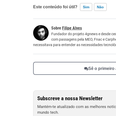
Este conteúdo foi útil?
Sim
Não
Este conteúdo contém informação incorreta
Filipe Alves
Este conteúdo não tem a informação que procu
Fundador do projeto 4gnews e desde ced
com passagens pela MEO, Fnac e Carpho
Outro
necessitava para entender as necessidades tecnológ
Sê o primeiro
Subscreve a nossa Newsletter
Mantém-te atualizado com as melhores notíci
mundo tech.