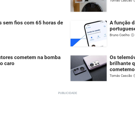
Tomás Cascão
s sem fios com 65 horas de
A função d
portugues
Bruno Coelho
dutores cometem na bomba
Os telemó
to caro
brilhante 
cometemo
Tomás Cascão