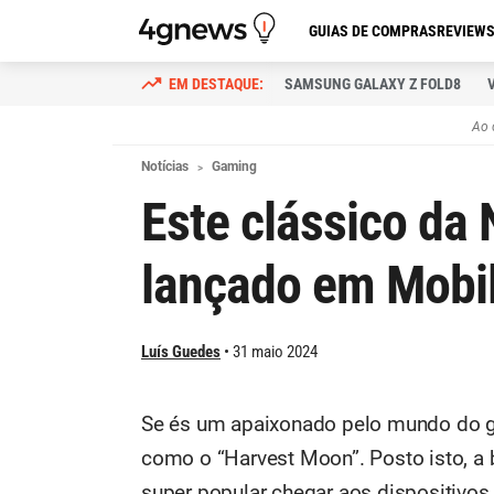
GUIAS DE COMPRAS
REVIEW
SAMSUNG GALAXY Z FOLD8
Ao 
Notícias
Gaming
Este clássico da 
lançado em Mobil
Luís Guedes
31 maio 2024
Se és um apaixonado pelo mundo do g
como o “Harvest Moon”. Posto isto, a b
super popular chegar aos dispositivos