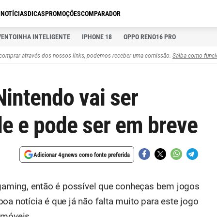
S
NOTÍCIAS
DICAS
PROMOÇÕES
COMPARADOR
VENTOINHA INTELIGENTE
IPHONE 18
OPPO RENO16 PRO
comprar através dos nossos links, podemos receber uma comissão.
Saiba como funci
Nintendo vai ser
e e pode ser em breve
Adicionar 4gnews como fonte preferida
aming, então é possível que conheças bem jogos
oa notícia é que já não falta muito para este jogo
 móveis.