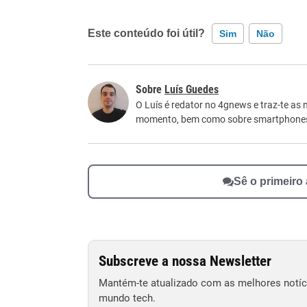
Este conteúdo foi útil?
Sim
Não
Este conteúdo contém informação incorreta
Luís Guedes
Este conteúdo não tem a informação que procu
O Luís é redator no 4gnews e traz-te as 
momento, bem como sobre smartphone
Outro
Sê o primeiro
Subscreve a nossa Newsletter
Mantém-te atualizado com as melhores notíci
mundo tech.