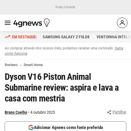
SAMSUNG GALAXY Z FOLD8
VENTOINHA INTELI
Ao comprar através dos nossos links, podemos receber uma comissão.
Saiba
como funciona
.
Reviews
Smart Home
Dyson V16 Piston Animal
Submarine review: aspira e lava a
casa com mestria
Partilhar
Bruno Coelho
4 outubro 2025
Adicionar 4gnews como fonte preferida