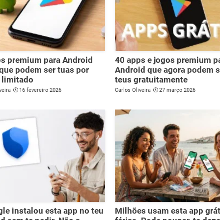
ps premium para Android
40 apps e jogos premium p
 que podem ser tuas por
Android que agora podem s
limitado
teus gratuitamente
veira
16 fevereiro 2026
Carlos Oliveira
27 março 2026
le instalou esta app no teu
Milhões usam esta app grát