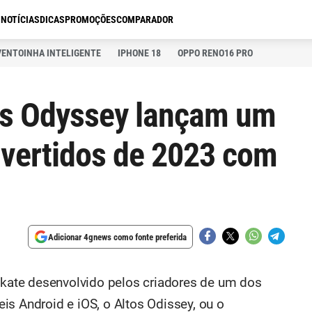
S
NOTÍCIAS
DICAS
PROMOÇÕES
COMPARADOR
VENTOINHA INTELIGENTE
IPHONE 18
OPPO RENO16 PRO
os Odyssey lançam um
ivertidos de 2023 com
Adicionar 4gnews como fonte preferida
skate desenvolvido pelos criadores de um dos
is Android e iOS, o Altos Odissey, ou o