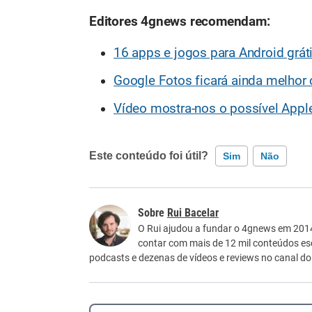
Editores 4gnews recomendam:
16 apps e jogos para Android grát
Google Fotos ficará ainda melhor
Vídeo mostra-nos o possível Apple
Este conteúdo foi útil?
Sim
Não
Este conteúdo contém informação incorreta
Rui Bacelar
Este conteúdo não tem a informação que procu
O Rui ajudou a fundar o 4gnews em 2014 
contar com mais de 12 mil conteúdos e
Outro
podcasts e dezenas de vídeos e reviews no canal d