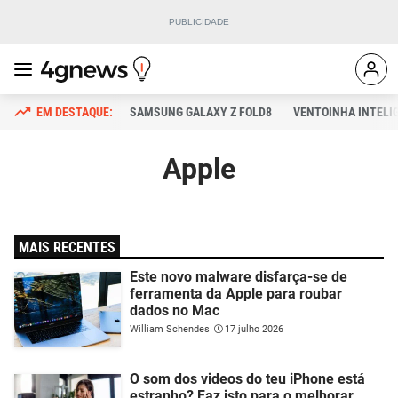
SAMSUNG GALAXY Z FOLD8
VENTOINHA INTELI
Apple
MAIS RECENTES
Este novo malware disfarça-se de
ferramenta da Apple para roubar
dados no Mac
William Schendes
17 julho 2026
O som dos videos do teu iPhone está
estranho? Faz isto para o melhorar