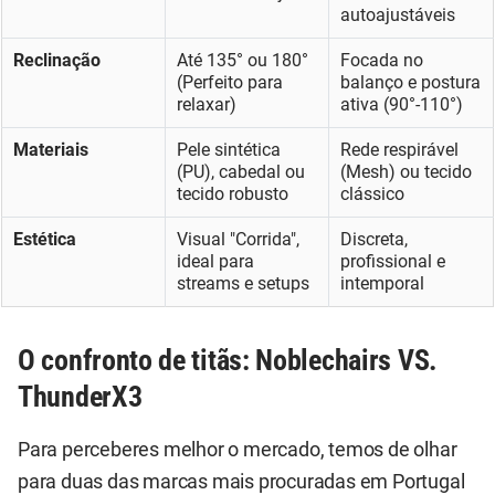
autoajustáveis
Reclinação
Até 135° ou 180°
Focada no
(Perfeito para
balanço e postura
relaxar)
ativa (90°-110°)
Materiais
Pele sintética
Rede respirável
(PU), cabedal ou
(Mesh) ou tecido
tecido robusto
clássico
Estética
Visual "Corrida",
Discreta,
ideal para
profissional e
streams e setups
intemporal
O confronto de titãs: Noblechairs VS.
ThunderX3
Para perceberes melhor o mercado, temos de olhar
para duas das marcas mais procuradas em Portugal