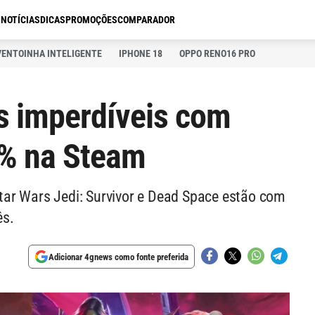
S
NOTÍCIAS
DICAS
PROMOÇÕES
COMPARADOR
VENTOINHA INTELIGENTE
IPHONE 18
OPPO RENO16 PRO
os imperdíveis com
8% na Steam
ar Wars Jedi: Survivor e Dead Space estão com
ês.
Adicionar 4gnews como fonte preferida