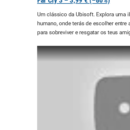
Far Cry 3 – 3,99 € (–80%)
Um clássico da Ubisoft. Explora uma i
humano, onde terás de escolher entre a
para sobreviver e resgatar os teus ami