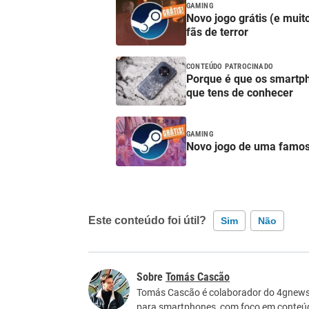
GAMING
Novo jogo grátis (e muit
fãs de terror
CONTEÚDO PATROCINADO
Porque é que os smartp
que tens de conhecer
GAMING
Novo jogo de uma famos
Este conteúdo foi útil?
Sim
Não
Este conteúdo contém informação incorreta
Tomás Cascão
Este conteúdo não tem a informação que procu
Tomás Cascão é colaborador do 4gnews. 
para smartphones, com foco em conteúdos