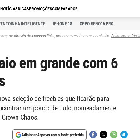
S
NOTÍCIAS
DICAS
PROMOÇÕES
COMPARADOR
VENTOINHA INTELIGENTE
IPHONE 18
OPPO RENO16 PRO
comprar através dos nossos links, podemos receber uma comissão.
Saiba como funci
aio em grande com 6
s
nova seleção de freebies que ficarão para
 encontrar um pouco de tudo, nomeadamente
u Crown Chaos.
Adicionar 4gnews como fonte preferida