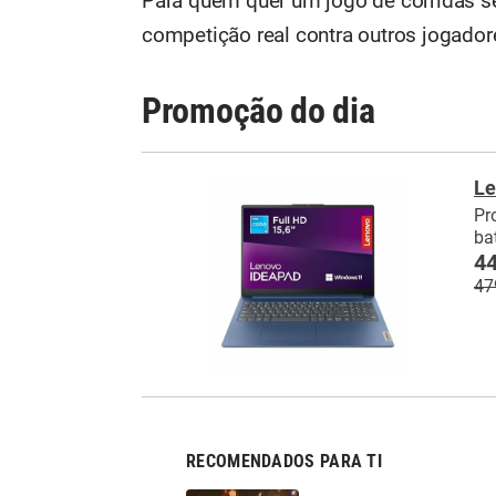
Para quem quer um jogo de corridas
competição real contra outros jogado
Promoção do dia
Le
Pr
ba
44
47
RECOMENDADOS PARA TI