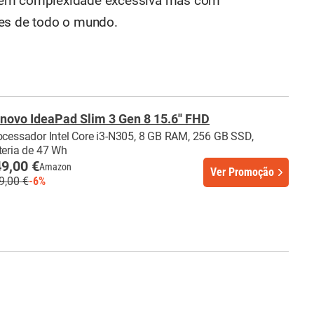
 sem complexidade excessiva mas com
res de todo o mundo.
novo IdeaPad Slim 3 Gen 8 15.6'' FHD
ocessador Intel Core i3-N305, 8 GB RAM, 256 GB SSD,
teria de 47 Wh
9,00 €
Amazon
Ver Promoção
9,00 €
-6%