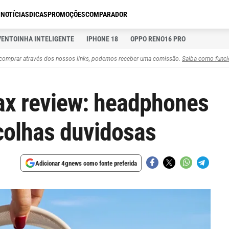
S
NOTÍCIAS
DICAS
PROMOÇÕES
COMPARADOR
VENTOINHA INTELIGENTE
IPHONE 18
OPPO RENO16 PRO
comprar através dos nossos links, podemos receber uma comissão.
Saiba como funci
ax review: headphones
olhas duvidosas
Adicionar 4gnews como fonte preferida