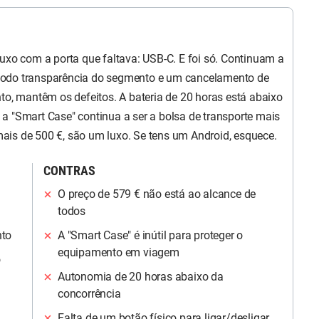
luxo com a porta que faltava: USB-C. E foi só. Continuam a
modo transparência do segmento e um cancelamento de
to, mantêm os defeitos. A bateria de 20 horas está abaixo
a "Smart Case" continua a ser a bolsa de transporte mais
ais de 500 €, são um luxo. Se tens um Android, esquece.
CONTRAS
O preço de 579 € não está ao alcance de
todos
nto
A "Smart Case" é inútil para proteger o
equipamento em viagem
o
Autonomia de 20 horas abaixo da
concorrência
Falta de um botão físico para ligar/desligar