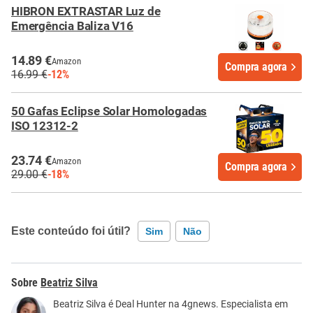
HIBRON EXTRASTAR Luz de
Emergência Baliza V16
14.89 €
Amazon
Compra agora
16.99 €
-12%
50 Gafas Eclipse Solar Homologadas
ISO 12312-2
23.74 €
Amazon
Compra agora
29.00 €
-18%
Este conteúdo foi útil?
Sim
Não
Este conteúdo contém informação incorreta
Beatriz Silva
Este conteúdo não tem a informação que procuro
Beatriz Silva é Deal Hunter na 4gnews. Especialista em