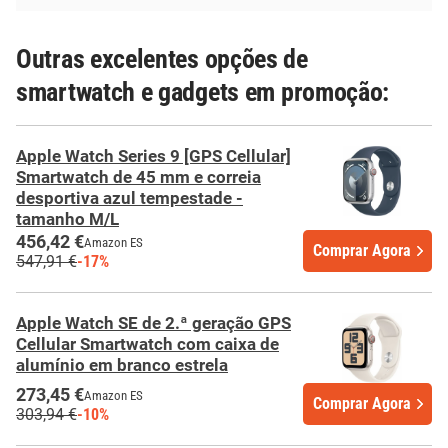
Outras excelentes opções de
smartwatch e gadgets em promoção:
Apple Watch Series 9 [GPS Cellular]
Smartwatch de 45 mm e correia
desportiva azul tempestade -
tamanho M/L
456,42 €
Amazon ES
Comprar Agora
547,91 €
-17%
Apple Watch SE de 2.ª geração GPS
Cellular Smartwatch com caixa de
alumínio em branco estrela
273,45 €
Amazon ES
Comprar Agora
303,94 €
-10%