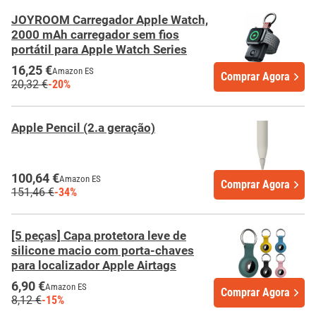
JOYROOM Carregador Apple Watch,
2000 mAh carregador sem fios
portátil para Apple Watch Series
16,25 €
Amazon ES
Comprar Agora
20,32 €
-20%
Apple Pencil (2.a geração)
100,64 €
Amazon ES
Comprar Agora
151,46 €
-34%
[5 peças] Capa protetora leve de
silicone macio com porta-chaves
para localizador Apple Airtags
6,90 €
Amazon ES
Comprar Agora
8,12 €
-15%