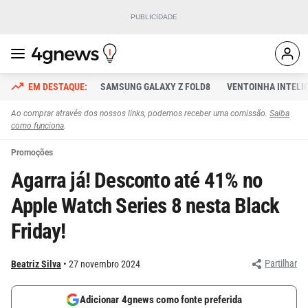
SAMSUNG GALAXY Z FOLD8
VENTOINHA INTELI
Ao comprar através dos nossos links, podemos receber uma comissão.
Saiba
como funciona
.
Promoções
Agarra já! Desconto até 41% no
Apple Watch Series 8 nesta Black
Friday!
Partilhar
Beatriz Silva
27 novembro 2024
Adicionar 4gnews como fonte preferida