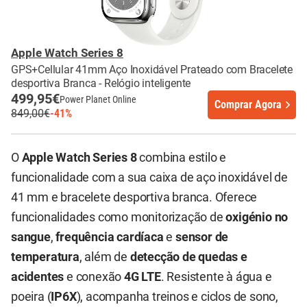
Apple Watch Series 8
GPS+Cellular 41mm Aço Inoxidável Prateado com Bracelete
desportiva Branca - Relógio inteligente
499,95€
Power Planet Online
Comprar Agora
849,00€
-41%
O
Apple Watch Series 8
combina estilo e
funcionalidade com a sua caixa de aço inoxidável de
41 mm e bracelete desportiva branca. Oferece
funcionalidades como monitorização de
oxigénio no
sangue
,
frequência cardíaca
e
sensor de
temperatura
, além de
detecção de quedas e
acidentes
e conexão
4G LTE
. Resistente à água e
poeira (
IP6X
), acompanha treinos e ciclos de sono,