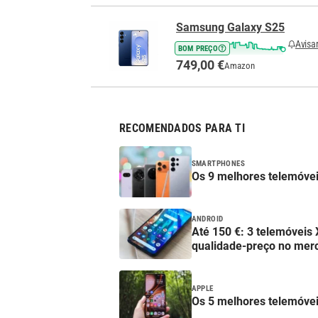
Samsung Galaxy S25
Avisa
BOM PREÇO
749,00 €
Amazon
RECOMENDADOS PARA TI
SMARTPHONES
Os 9 melhores telemóve
ANDROID
Até 150 €: 3 telemóvei
qualidade-preço no mer
APPLE
Os 5 melhores telemóve