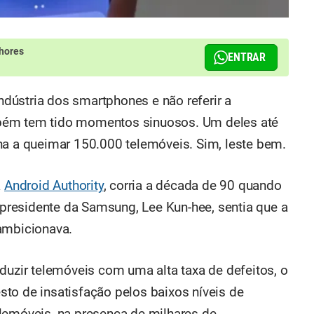
hores
ENTRAR
indústria dos smartphones e não referir a
mbém tem tido momentos sinuosos. Um deles até
na a queimar 150.000 telemóveis. Sim, leste bem.
a
Android Authority
, corria a década de 90 quando
o presidente da Samsung, Lee Kun-hee, sentia que a
ambicionava.
duzir telemóveis com uma alta taxa de defeitos, o
to de insatisfação pelos baixos níveis de
lemóveis, na presença de milhares de