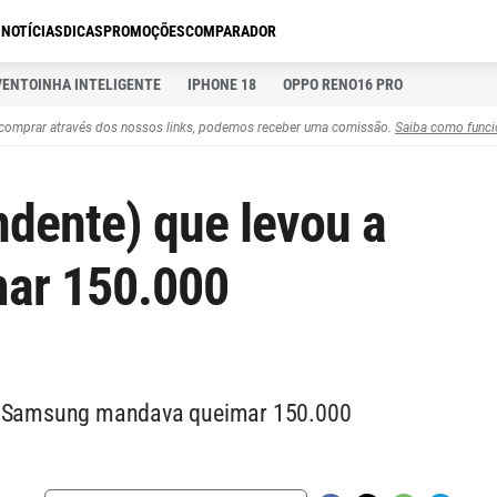
S
NOTÍCIAS
DICAS
PROMOÇÕES
COMPARADOR
VENTOINHA INTELIGENTE
IPHONE 18
OPPO RENO16 PRO
comprar através dos nossos links, podemos receber uma comissão.
Saiba como funci
ndente) que levou a
ar 150.000
da Samsung mandava queimar 150.000