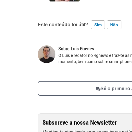
Este conteúdo foi útil?
Sim
Não
Este conteúdo contém informação incorreta
Luís Guedes
Este conteúdo não tem a informação que procu
O Luís é redator no 4gnews e traz-te as 
momento, bem como sobre smartphone
Outro
Sê o primeiro
Subscreve a nossa Newsletter