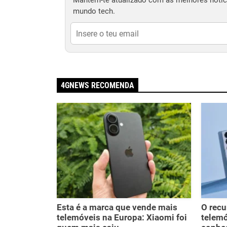
Mantém-te atualizado com as melhores notíci
mundo tech.
4GNEWS RECOMENDA
Esta é a marca que vende mais
O recu
telemóveis na Europa: Xiaomi foi
telem