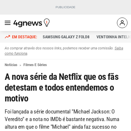
SAMSUNG GALAXY Z FOLD8
VENTOINHA INTELI
Ao comprar através dos nossos links, podemos receber uma comissão.
Saiba
como funciona
.
Notícias
Filmes E Séries
A nova série da Netflix que os fãs
detestam e todos entendemos o
motivo
Foi lançada a série documental "Michael Jackson: O
Veredito" e a nota no IMDb é bastante negativa. Numa
altura em que o filme "Michael" ainda faz sucesso no