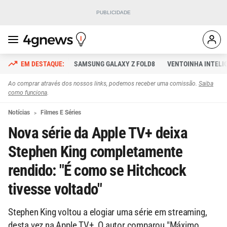
SAMSUNG GALAXY Z FOLD8
VENTOINHA INTELI
Ao comprar através dos nossos links, podemos receber uma comissão.
Saiba
como funciona
.
Notícias
Filmes E Séries
Nova série da Apple TV+ deixa
Stephen King completamente
rendido: "É como se Hitchcock
tivesse voltado"
Stephen King voltou a elogiar uma série em streaming,
desta vez na Apple TV+. O autor comparou "Máximo