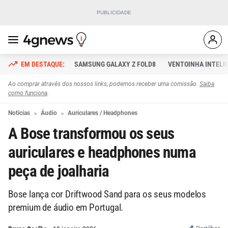
SAMSUNG GALAXY Z FOLD8
VENTOINHA INTELI
Ao comprar através dos nossos links, podemos receber uma comissão.
Saiba
como funciona
.
Notícias
Áudio
Auriculares / Headphones
A Bose transformou os seus
auriculares e headphones numa
peça de joalharia
Bose lança cor Driftwood Sand para os seus modelos
premium de áudio em Portugal.