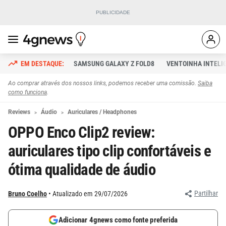
SAMSUNG GALAXY Z FOLD8
VENTOINHA INTELI
Ao comprar através dos nossos links, podemos receber uma comissão.
Saiba
como funciona
.
Reviews
Áudio
Auriculares / Headphones
OPPO Enco Clip2 review:
auriculares tipo clip confortáveis e
ótima qualidade de áudio
Partilhar
Bruno Coelho
Atualizado em 29/07/2026
Adicionar 4gnews como fonte preferida