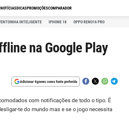
S
NOTÍCIAS
DICAS
PROMOÇÕES
COMPARADOR
VENTOINHA INTELIGENTE
IPHONE 18
OPPO RENO16 PRO
offline na Google Play
Adicionar 4gnews como fonte preferida
ncomodados com notificações de todo o tipo. É
desligar-te do mundo mas e se o jogo necessita