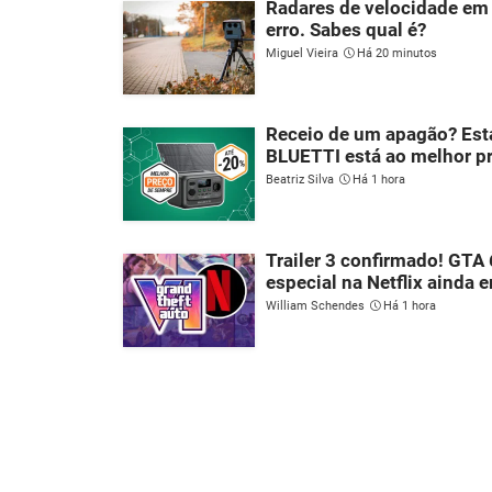
Radares de velocidade em
erro. Sabes qual é?
Miguel Vieira
Há 20 minutos
Receio de um apagão? Esta
BLUETTI está ao melhor p
Beatriz Silva
Há 1 hora
Trailer 3 confirmado! GTA 
especial na Netflix ainda 
William Schendes
Há 1 hora