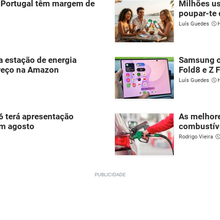
 Portugal têm margem de
Milhões us
poupar-te 
Luís Guedes
 estação de energia
Samsung o
reço na Amazon
Fold8 e Z 
Luís Guedes
6 terá apresentação
As melhore
em agosto
combustíve
Rodrigo Vieira