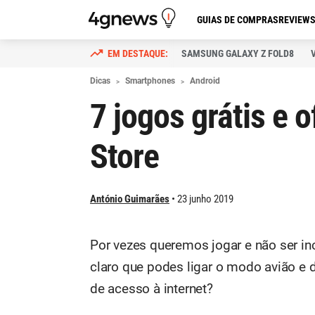
GUIAS DE COMPRAS
REVIEW
SAMSUNG GALAXY Z FOLD8
Dicas
Smartphones
Android
7 jogos grátis e 
Store
António Guimarães
23 junho 2019
Por vezes queremos jogar e não ser i
claro que podes ligar o modo avião e 
de acesso à internet?