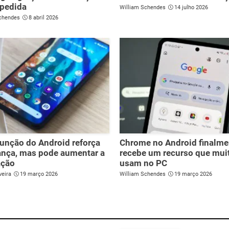
 pedida
William Schendes
14 julho 2026
chendes
8 abril 2026
unção do Android reforça
Chrome no Android finalme
ança, mas pode aumentar a
recebe um recurso que muit
ação
usam no PC
veira
19 março 2026
William Schendes
19 março 2026