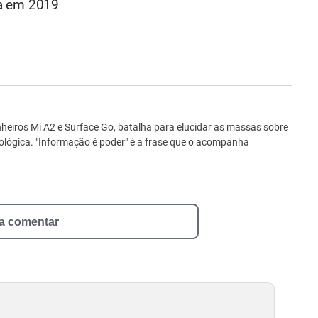
rca em 2019
ro
iros Mi A2 e Surface Go, batalha para elucidar as massas sobre
ológica. "Informação é poder" é a frase que o acompanha
 a comentar