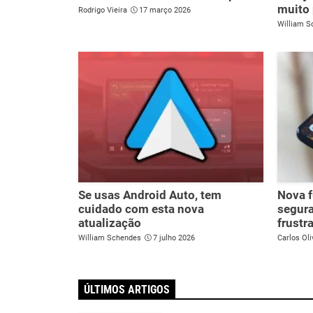
muito
Rodrigo Vieira
17 março 2026
William S
Se usas Android Auto, tem
Nova f
cuidado com esta nova
segur
atualização
frustr
William Schendes
7 julho 2026
Carlos Oli
ÚLTIMOS ARTIGOS