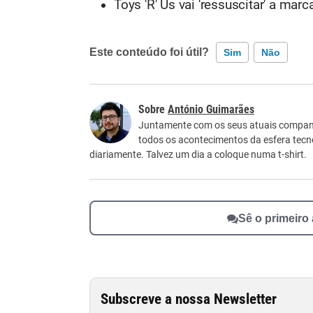
Toys 'R' Us vai 'ressuscitar' a ma
Este conteúdo foi útil?
Sim
Não
Este conteúdo contém informação incorreta
António Guimarães
Este conteúdo não tem a informação que procu
Juntamente com os seus atuais companhe
todos os acontecimentos da esfera tecn
Outro
diariamente. Talvez um dia a coloque numa t-shirt.
Sê o primeiro
Subscreve a nossa Newsletter