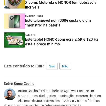
Xiaomi, Motorola e HONOR têm dobráveis
incríveis
SMARTPHONES
Este telemóvel nem 300€ custa e é um
“monstro” na bateria
TABLETS
Este tablet HONOR com ecrã 2.5K e 120 Hz
está a preço mínimo
Este conteúdo foi útil?
Sim
Não
Este conteúdo contém informação incorreta
Bruno Coelho
Este conteúdo não tem a informação que procuro
Bruno Coelho é Editor-chefe do 4gnews. Foca-se em
smartphones, áudio, telecomunicações e carros elétricos.
Outro
Alia mais de 400 reviews desde 2017 a visitas a fábricas
de smartphones na China e coberturas do MWC e IFA.