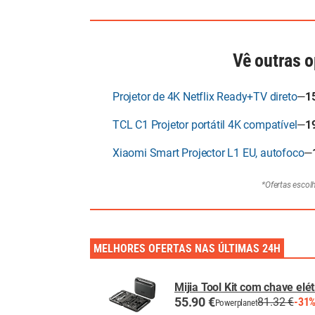
Vê outras 
Projetor de 4K Netflix Ready+TV direto
—
1
TCL C1 Projetor portátil 4K compatível
—
1
Xiaomi Smart Projector L1 EU, autofoco
—
*Ofertas escol
MELHORES OFERTAS NAS ÚLTIMAS 24H
Mijia Tool Kit com chave elé
55.90 €
81.32 €
-31
Powerplanet