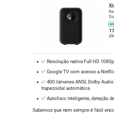
Xi
Re
Do
BO
17
29
✅ Resolução nativa Full HD 1080
✅ Google TV com acesso a Netflix
✅ 400 lúmenes ANSI, Dolby Audio 
trapezoidal automática
✅ Autofoco inteligente, deteção de
Sabemos que nem sempre é fácil enco