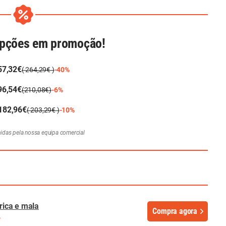
opções em promoção!
57,32€
( 264,29€ )
-40%
96,54€
(210,08€)
-6%
182,96€
( 203,29€ )
-10%
hidas pela nossa equipa comercial
trica e mala
Compra agora
%