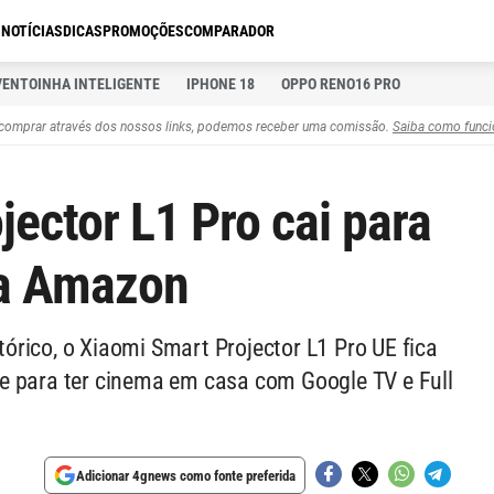
S
NOTÍCIAS
DICAS
PROMOÇÕES
COMPARADOR
VENTOINHA INTELIGENTE
IPHONE 18
OPPO RENO16 PRO
comprar através dos nossos links, podemos receber uma comissão.
Saiba como funci
ector L1 Pro cai para
na Amazon
rico, o Xiaomi Smart Projector L1 Pro UE fica
e para ter cinema em casa com Google TV e Full
Adicionar 4gnews como fonte preferida