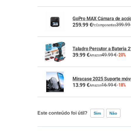
GoPro MAX Cámara de acció
259.99 €
399.99
PcComponentes
Taladro Percutor a Bateria 2
39.99 €
49.99 €
-20%
Amazon
Miracase 2025 Suporte móve
13.99 €
16.99 €
-18%
Amazon
Este conteúdo foi útil?
Sim
Não