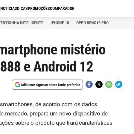
S
NOTÍCIAS
DICAS
PROMOÇÕES
COMPARADOR
VENTOINHA INTELIGENTE
IPHONE 18
OPPO RENO16 PRO
martphone mistério
888 e Android 12
Adicionar 4gnews como fonte preferida
de smartphones, de acordo com os dados
de mercado, prepara um novo dispositivo de
ções sobre o produto que trará caraterísticas