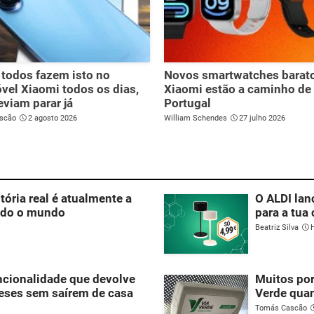
todos fazem isto no
Novos smartwatches barat
vel Xiaomi todos os dias,
Xiaomi estão a caminho de
viam parar já
Portugal
scão
2 agosto 2026
William Schendes
27 julho 2026
ória real é atualmente a
O ALDI lan
todo o mundo
para a tua 
Beatriz Silva
ncionalidade que devolve
Muitos por
ueses sem saírem de casa
Verde qua
Tomás Cascão