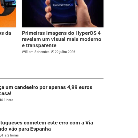
os da
Primeiras imagens do HyperOS 4
revelam um visual mais moderno
e transparente
William Schendes
22 julho 2026
ça um candeeiro por apenas 4,99 euros
casa!
Há 1 hora
tugueses cometem este erro com a Via
ndo vão para Espanha
Há 2 horas