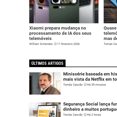
Xiaomi prepara mudança no
Quase 
processamento de IA dos seus
telemó
telemóveis
mas de
William Schendes
11 fevereiro 2026
Tomás Ca
ÚLTIMOS ARTIGOS
Minissérie baseada em hist
mais vista da Netflix em 
Tomás Cascão
Há 39 minutos
Segurança Social lança fu
dinheiro a muitos portug
Tomás Cascão
Há 2 horas