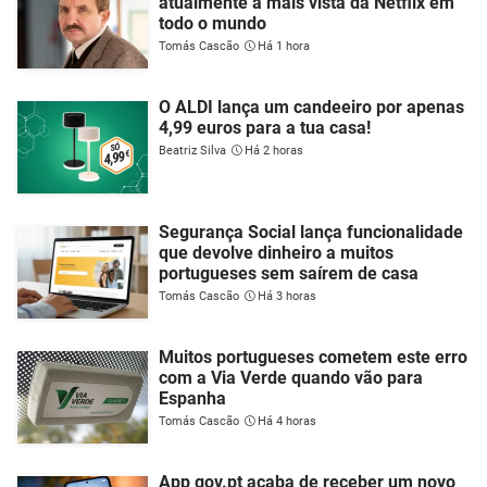
atualmente a mais vista da Netflix em
todo o mundo
Tomás Cascão
Há 1 hora
O ALDI lança um candeeiro por apenas
4,99 euros para a tua casa!
Beatriz Silva
Há 2 horas
Segurança Social lança funcionalidade
que devolve dinheiro a muitos
portugueses sem saírem de casa
Tomás Cascão
Há 3 horas
Muitos portugueses cometem este erro
com a Via Verde quando vão para
Espanha
Tomás Cascão
Há 4 horas
App gov.pt acaba de receber um novo