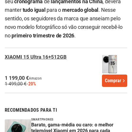
seu
cronograma
de
lançamentos na China
, deverá
manter
tudo igual
para o
mercado global
. Nesse
sentido, os seguidores da marca que anseiam pelo
novo modelo fotográfico só vão conseguir recebê-lo
no
primeiro trimestre de 2026
.
XIAOMI 15 Ultra 16+512GB
1 199,00 €
Amazon
Comprar
1 499,00 €
-20%
RECOMENDADOS PARA TI
SMARTPHONES
Barato, gama-média ou caro: o melhor
telemóvel Xiaomi em 2026 para cada