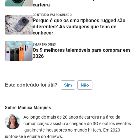
carteira
CONTEÚDO PATROCINADO
Porque é que os smartphones rugged são
diferentes? As vantagens que tens de
conhecer
SMARTPHONES
Os 9 melhores telemóveis para comprar em
2026
Este conteúdo foi útil?
Sim
Não
Este conteúdo contém informação incorreta
Mónica Marques
Este conteúdo não tem a informação que procuro
Ao longo de mais de 20 anos de carreira na área da
comunicação assistiu à chegada do 3G e outros eventos
Outro
igualmente inovadores no mundo hi-tech. Em 2020
juntou-se à equipa do 4gnews.