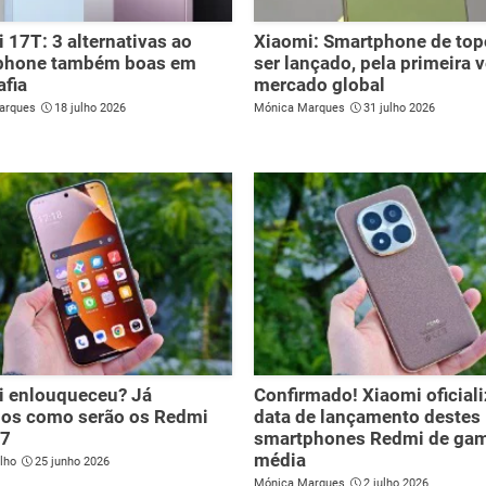
 17T: 3 alternativas ao
Xiaomi: Smartphone de top
phone também boas em
ser lançado, pela primeira v
afia
mercado global
arques
18 julho 2026
Mónica Marques
31 julho 2026
i enlouqueceu? Já
Confirmado! Xiaomi oficial
os como serão os Redmi
data de lançamento destes
17
smartphones Redmi de ga
média
lho
25 junho 2026
Mónica Marques
2 julho 2026