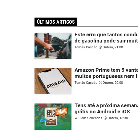
ÚLTIMOS ARTIGOS
Este erro que tantos con
de gasolina pode sair mui
Tomás Cascão
Ontem, 21:00
Amazon Prime tem 5 vant
muitos portugueses nem 
Tomás Cascão
Ontem, 20:00
Tens até a próxima semana
grátis no Android e iOS
William Schendes
Ontem, 18:30