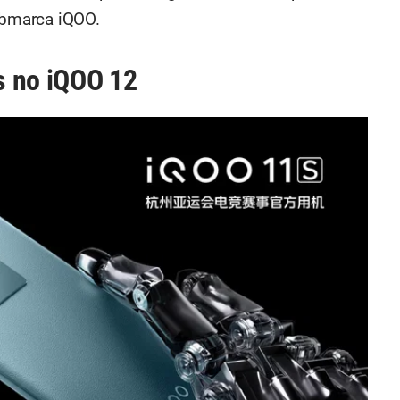
bmarca iQOO.
s no iQOO 12