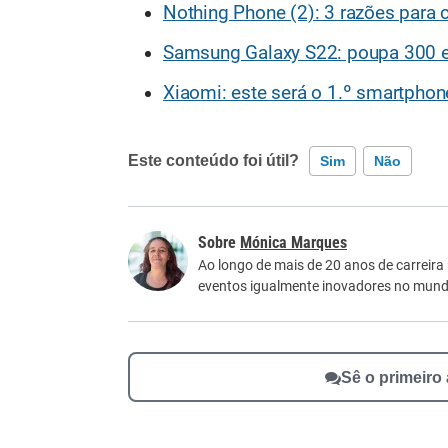
Nothing Phone (2): 3 razões para
Samsung Galaxy S22: poupa 300 
Xiaomi: este será o 1.º smartphon
Este conteúdo foi útil?
Sim
Não
Este conteúdo contém informação incorreta
Mónica Marques
Este conteúdo não tem a informação que procu
Ao longo de mais de 20 anos de carreira
eventos igualmente inovadores no mundo
Outro
Sê o primeiro