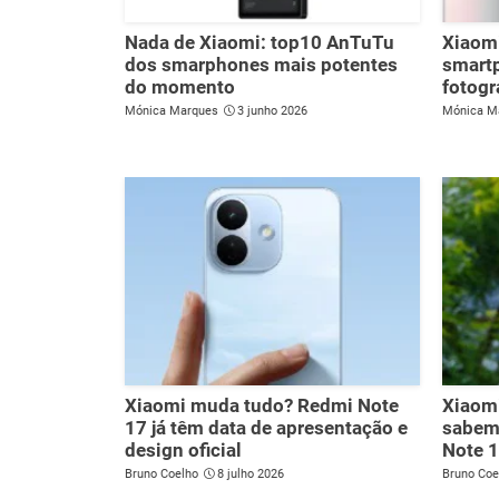
Nada de Xiaomi: top10 AnTuTu
Xiaomi
dos smarphones mais potentes
smart
do momento
fotogr
Mónica Marques
3 junho 2026
Mónica M
Xiaomi muda tudo? Redmi Note
Xiaom
17 já têm data de apresentação e
sabem
design oficial
Note 
Bruno Coelho
8 julho 2026
Bruno Coe