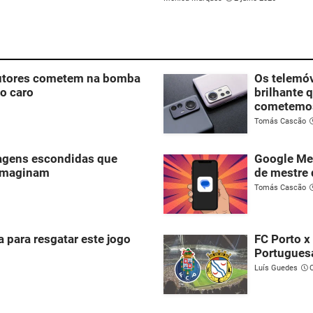
dutores cometem na bomba
Os telemó
to caro
brilhante 
cometemo
Tomás Cascão
agens escondidas que
Google Me
imaginam
de mestre 
Tomás Cascão
 para resgatar este jogo
FC Porto x
Portugues
Luís Guedes