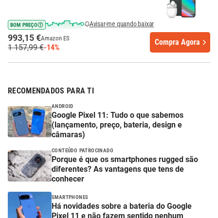
Avisar-me quando baixar
BOM PREÇO
993,15 €
Amazon ES
Compra Agora
1 157,99 €
-14%
RECOMENDADOS PARA TI
ANDROID
Google Pixel 11: Tudo o que sabemos
(lançamento, preço, bateria, design e
câmaras)
CONTEÚDO PATROCINADO
Porque é que os smartphones rugged são
diferentes? As vantagens que tens de
conhecer
SMARTPHONES
Há novidades sobre a bateria do Google
Pixel 11 e não fazem sentido nenhum