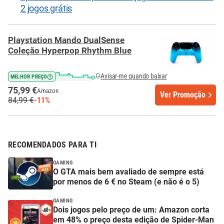
2 jogos grátis
Playstation Mando DualSense
Coleção Hyperpop Rhythm Blue
Avisar-me quando baixar
MELHOR PREÇO
75,99 €
Amazon
Ver Promoção
84,99 €
-11%
RECOMENDADOS PARA TI
GAMING
O GTA mais bem avaliado de sempre está
por menos de 6 € no Steam (e não é o 5)
GAMING
Dois jogos pelo preço de um: Amazon corta
em 48% o preço desta edição de Spider-Man