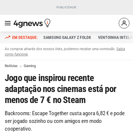
SAMSUNG GALAXY Z FOLD8
VENTOINHA INTELI
Ao comprar através dos nossos links, podemos receber uma comissão.
Saiba
como funciona
.
Notícias
Gaming
Jogo que inspirou recente
adaptação nos cinemas está por
menos de 7 € no Steam
Backrooms: Escape Together custa agora 6,82 € e pode
ser jogado sozinho ou com amigos em modo
cooperativo.