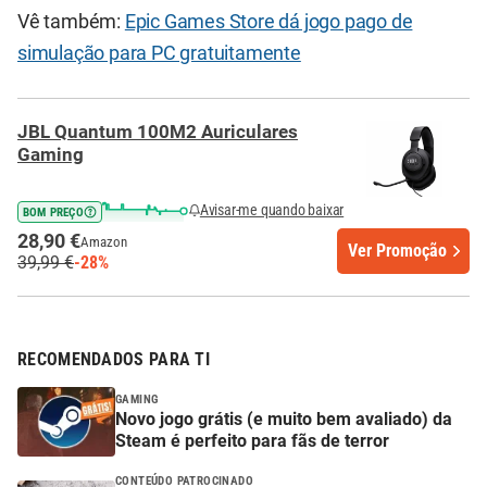
Vê também:
Epic Games Store dá jogo pago de
simulação para PC gratuitamente
JBL Quantum 100M2 Auriculares
Gaming
Avisar-me quando baixar
BOM PREÇO
28,90 €
Amazon
Ver Promoção
39,99 €
-28%
RECOMENDADOS PARA TI
GAMING
Novo jogo grátis (e muito bem avaliado) da
Steam é perfeito para fãs de terror
CONTEÚDO PATROCINADO