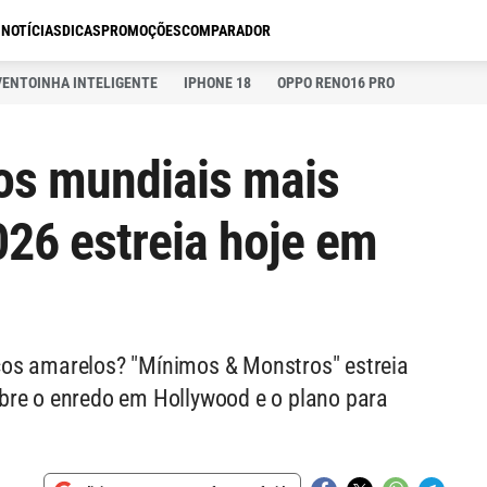
S
NOTÍCIAS
DICAS
PROMOÇÕES
COMPARADOR
VENTOINHA INTELIGENTE
IPHONE 18
OPPO RENO16 PRO
s mundiais mais
26 estreia hoje em
cos amarelos? "Mínimos & Monstros" estreia
bre o enredo em Hollywood e o plano para