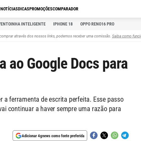
S
NOTÍCIAS
DICAS
PROMOÇÕES
COMPARADOR
VENTOINHA INTELIGENTE
IPHONE 18
OPPO RENO16 PRO
comprar através dos nossos links, podemos receber uma comissão.
Saiba como funci
sa ao Google Docs para
 a ferramenta de escrita perfeita. Esse passo
, vai continuar a haver sempre uma razão para
Adicionar 4gnews como fonte preferida