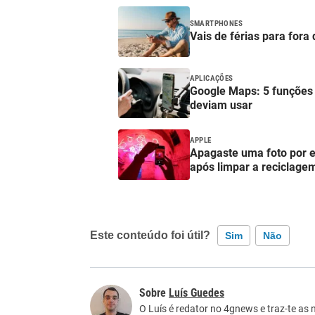
SMARTPHONES
Vais de férias para fora
APLICAÇÕES
Google Maps: 5 funções 
deviam usar
APPLE
Apagaste uma foto por 
após limpar a reciclage
Este conteúdo foi útil?
Sim
Não
Este conteúdo contém informação incorreta
Luís Guedes
Este conteúdo não tem a informação que procu
O Luís é redator no 4gnews e traz-te as 