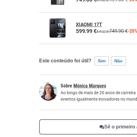
XIAOMI 17T
599.99 €
749.90 €
-20
Amazon
Este conteúdo foi útil?
Sim
Não
Este conteúdo contém informação incorreta
Mónica Marques
Este conteúdo não tem a informação que procu
Ao longo de mais de 20 anos de carreira
eventos igualmente inovadores no mundo
Outro
Sê o primeiro