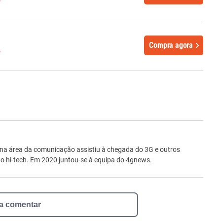
Compra agora
%
ro
 na área da comunicação assistiu à chegada do 3G e outros
 hi-tech. Em 2020 juntou-se à equipa do 4gnews.
 a comentar