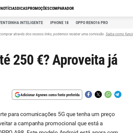
S
NOTÍCIAS
DICAS
PROMOÇÕES
COMPARADOR
VENTOINHA INTELIGENTE
IPHONE 18
OPPO RENO16 PRO
comprar através dos nossos links, podemos receber uma comissão.
Saiba como funci
é 250 €? Aproveita já
Adicionar 4gnews como fonte preferida
rte para comunicações 5G que tenha um preço
roveitar a campanha promocional que está a
OPPO A98. Este modelo Android está agora com