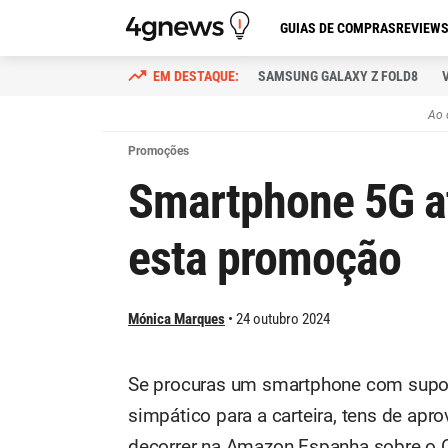
GUIAS DE COMPRAS
REVIEW
SAMSUNG GALAXY Z FOLD8
Ao 
Promoções
Smartphone 5G at
esta promoção
Mónica Marques
24 outubro 2024
Se procuras um smartphone com supo
simpático para a carteira, tens de ap
decorrer na Amazon Espanha sobre o 