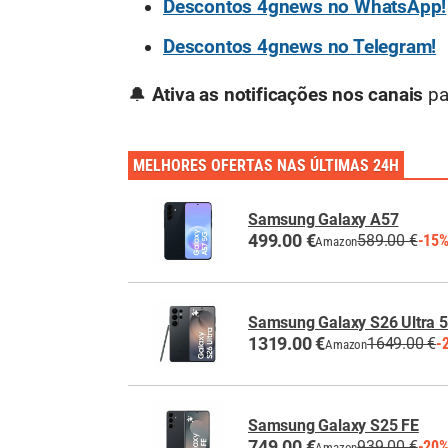
Descontos 4gnews no WhatsApp!
Descontos 4gnews no Telegram!
🔔
Ativa as notificações nos canais
pa
MELHORES OFERTAS NAS ÚLTIMAS 24H
Samsung Galaxy A57
499.00 €
589.00 €
-15
Amazon
Samsung Galaxy S26 Ultra 
1319.00 €
1649.00 €
-
Amazon
Samsung Galaxy S25 FE
749.00 €
939.00 €
-20
Amazon