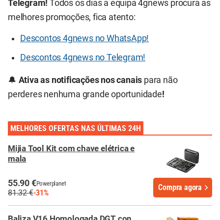
Telegram!
Todos os dias a equipa 4gnews procura as
melhores promoções, fica atento:
Descontos 4gnews no WhatsApp!
Descontos 4gnews no Telegram!
🔔
Ativa as notificações nos canais
para não
perderes nenhuma grande oportunidade
!
MELHORES OFERTAS NAS ÚLTIMAS 24H
Mijia Tool Kit com chave elétrica e
mala
55.90 €
Powerplanet
Compra agora
81.32 €
-31%
Baliza V16 Homologada DGT con