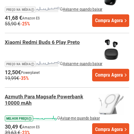
Avisar-me quando baixar
PREÇO NA MÉDIA
41,68 €
Amazon ES
Compra Agora
55,90 €
-25%
Xiaomi Redmi Buds 6 Play Preto
Avisar-me quando baixar
PREÇO NA MÉDIA
12,50€
Powerplanet
Compra Agora
19,99€
-35%
Azmuth Para Magsafe Powerbank
10000 mAh
Avisar-me quando baixar
MELHOR PREÇO
30,49 €
Amazon ES
Compra Agora
39,63 €
-23%