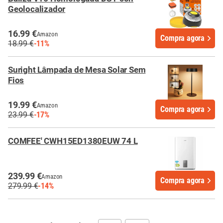
Geolocalizador
16.99 €
Amazon
Compra agora
18.99 €
-11%
Suright Lâmpada de Mesa Solar Sem
Fios
19.99 €
Amazon
Compra agora
23.99 €
-17%
COMFEE' CWH15ED1380EUW 74 L
239.99 €
Amazon
Compra agora
279.99 €
-14%