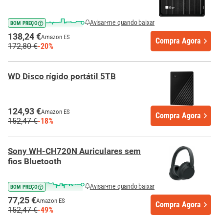
Avisar-me quando baixar
BOM PREÇO
138,24 €
Amazon ES
Compra Agora
172,80 €
-20%
WD Disco rígido portátil 5TB
124,93 €
Amazon ES
Compra Agora
152,47 €
-18%
Sony WH-CH720N Auriculares sem
fios Bluetooth
Avisar-me quando baixar
BOM PREÇO
77,25 €
Amazon ES
Compra Agora
152,47 €
-49%