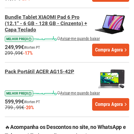
Bundle Tablet XIAOMI Pad 6 Pro
(12.1'' - 6 GB - 128 GB - Cinzento) +
Capa Teclado
Avisar-me quando baixar
MELHOR PREÇO
249,99€
Worten PT
Compra Agora
299 ,99€
-17%
Pack Portátil ACER AG15-42P
Avisar-me quando baixar
MELHOR PREÇO
599,99€
Worten PT
Compra Agora
799 , 99€
-20%
🔥
Acompanha os Descontos no site, no WhatsApp e