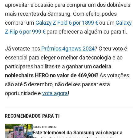
aproveitar a ocasião para comprar um dos dobráveis
mais recentes da Samsung. Com efeito, podes
comprar um
Galazy Z Fold 6 por 1899 €
ou um
Galaxy
Z Flip 6 por 999 €
para oferecer a alguém ou para ti.
Já votaste nos
Prémios 4gnews 2024
? O teu voto é
essencial para eleger o melhor da tecnologia e ao
participares habilitas-te a ganhar um
cadeira
noblechairs HERO no valor de 469,90€!
As votações
são até 5 dezembro, não deixes passar esta
oportunidade e
vota agora
!
RECOMENDADOS PARA TI
SMARTPHONES
Este telemóvel da Samsung vai chegar a