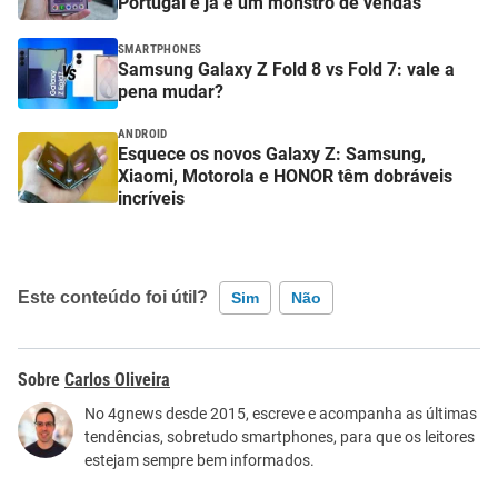
Portugal e já é um monstro de vendas
SMARTPHONES
Samsung Galaxy Z Fold 8 vs Fold 7: vale a
pena mudar?
ANDROID
Esquece os novos Galaxy Z: Samsung,
Xiaomi, Motorola e HONOR têm dobráveis
incríveis
Este conteúdo foi útil?
Sim
Não
Este conteúdo contém informação incorreta
Carlos Oliveira
Este conteúdo não tem a informação que procuro
No 4gnews desde 2015, escreve e acompanha as últimas
tendências, sobretudo smartphones, para que os leitores
Outro
estejam sempre bem informados.