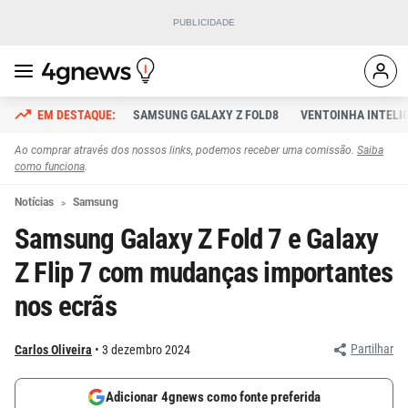
SAMSUNG GALAXY Z FOLD8
VENTOINHA INTELI
Ao comprar através dos nossos links, podemos receber uma comissão.
Saiba
como funciona
.
Notícias
Samsung
Samsung Galaxy Z Fold 7 e Galaxy
Z Flip 7 com mudanças importantes
nos ecrãs
Partilhar
Carlos Oliveira
3 dezembro 2024
Adicionar 4gnews como fonte preferida