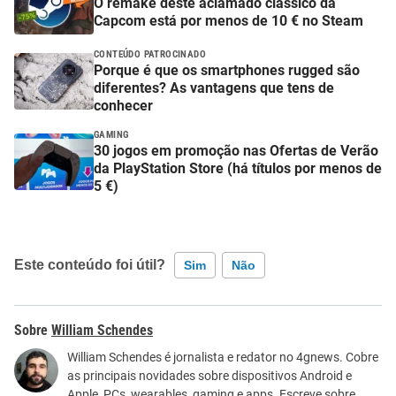
O remake deste aclamado clássico da
Capcom está por menos de 10 € no Steam
CONTEÚDO PATROCINADO
Porque é que os smartphones rugged são
diferentes? As vantagens que tens de
conhecer
GAMING
30 jogos em promoção nas Ofertas de Verão
da PlayStation Store (há títulos por menos de
5 €)
Este conteúdo foi útil?
Sim
Não
Este conteúdo contém informação incorreta
William Schendes
Este conteúdo não tem a informação que procuro
William Schendes é jornalista e redator no 4gnews. Cobre
as principais novidades sobre dispositivos Android e
Outro
Apple, PCs, wearables, gaming e apps. Escreve sobre