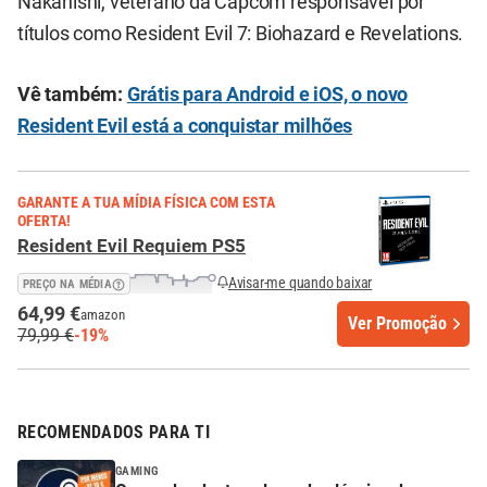
Nakanishi, veterano da Capcom responsável por
títulos como Resident Evil 7: Biohazard e Revelations.
Vê também:
Grátis para Android e iOS, o novo
Resident Evil está a conquistar milhões
GARANTE A TUA MÍDIA FÍSICA COM ESTA
OFERTA!
Resident Evil Requiem PS5
Avisar-me quando baixar
PREÇO NA MÉDIA
64,99 €
amazon
Ver Promoção
79,99 €
-19%
RECOMENDADOS PARA TI
GAMING