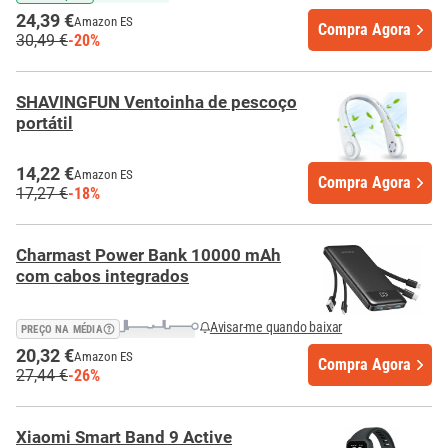
24,39 €
Amazon ES
Compra Agora
30,49 €
-20%
SHAVINGFUN Ventoinha de pescoço
portátil
14,22 €
Amazon ES
Compra Agora
17,27 €
-18%
Charmast Power Bank 10000 mAh
com cabos integrados
Avisar-me quando baixar
PREÇO NA MÉDIA
20,32 €
Amazon ES
Compra Agora
27,44 €
-26%
Xiaomi Smart Band 9 Active