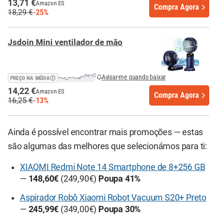
13,71 €
Amazon ES
Compra Agora
18,29 €
-25%
Jsdoin Mini ventilador de mão
Avisar-me quando baixar
PREÇO NA MÉDIA
14,22 €
Amazon ES
Compra Agora
16,25 €
-13%
Ainda é possível encontrar mais promoções — estas
são algumas das melhores que selecionámos para ti:
XIAOMI Redmi Note 14 Smartphone de 8+256 GB
—
148,60€
(249,90€)
Poupa 41%
Aspirador Robô Xiaomi Robot Vacuum S20+ Preto
—
245,99€
(349,00€)
Poupa 30%