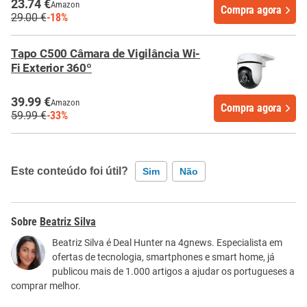
23.74 €
Amazon
Compra agora
29.00 €
-18%
Tapo C500 Câmara de Vigilância Wi-
Fi Exterior 360º
39.99 €
Amazon
Compra agora
59.99 €
-33%
Este conteúdo foi útil?
Sim
Não
Este conteúdo contém informação incorreta
Beatriz Silva
Este conteúdo não tem a informação que procuro
Beatriz Silva é Deal Hunter na 4gnews. Especialista em
ofertas de tecnologia, smartphones e smart home, já
Outro
publicou mais de 1.000 artigos a ajudar os portugueses a
comprar melhor.