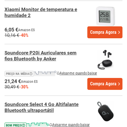
Xiaomi Monitor de temperatura e
humidade 2
6,05 €
Amazon ES
Compra Agora
10,16 €
-40%
Soundcore P20i Auriculares sem
fios Bluetooth by Anker
Avisar-me quando baixar
PREÇO NA MÉDIA
21,24 €
Amazon ES
Compra Agora
30,49 €
-30%
Soundcore Select 4 Go Altifalante
Bluetooth ultraportátil
Avisar-me quando baixar
BOM PREÇO